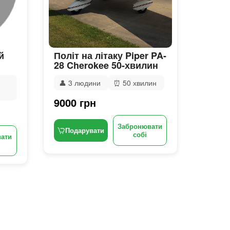
й
Політ на літаку Piper PA-
28 Cherokee 50-хвилин
👤
3 людини
⏰
50 хвилин
9000 грн
Забронювати
Подарувати
собі
ати