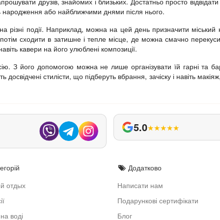
запрошувати друзів, знайомих і близьких. Достатньо просто відвідати
ь народження або найближчими днями після нього.
а різні події. Наприклад, можна на цей день призначити міський 
 потім сходити в затишне і тепле місце, де можна смачно перекусит
авіть кавери на його улюблені композиції.
ію. З його допомогою можна не лише організувати їй гарні та бар
ь досвідчені стилісти, що підберуть вбрання, зачіску і навіть макіяж
5.0
★
★
★
★
★
егорій
Додатково
й отдых
Написати нам
ії
Подарункові сертифікати
на воді
Блог