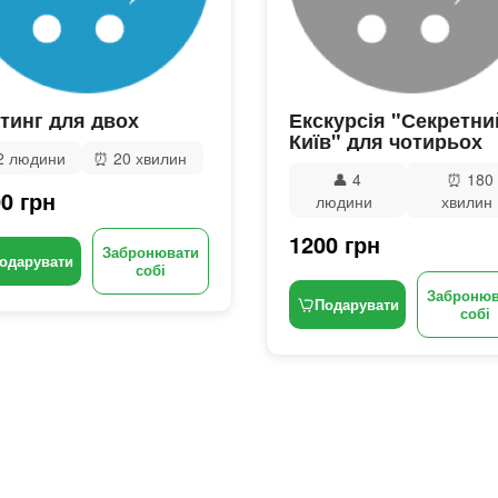
тинг для двох
Екскурсія "Секретни
Київ" для чотирьох
2 людини
⏰
20 хвилин
👤
4
⏰
180
0 грн
людини
хвилин
1200 грн
Забронювати
одарувати
собі
Забронюв
Подарувати
собі