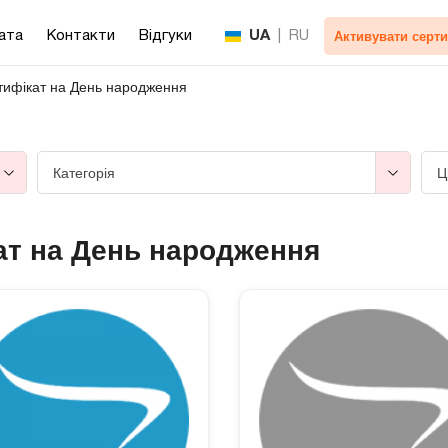
Активувати серти
ата
Контакти
Відгуки
UA
|
RU
тифікат на День народження
Категорія
Ц
ат на День народження