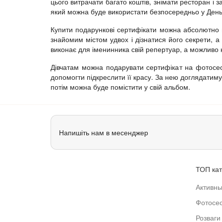
цього витрачати багато коштів, знімати ресторан і 
який можна буде використати безпосередньо у Ден
Купити подарункові сертифікати можна абсолютно н
знайомим містом удвох і дізнатися його секрети, а
виконає для іменинника свій репертуар, а можливо н
Дівчатам можна подарувати сертифікат на фотосес
допомогти підкреслити її красу. За нею доглядатимут
потім можна буде помістити у свій альбом.
Напишіть нам в месенджер
ТОП кат
Активны
Фотосес
Розваги 