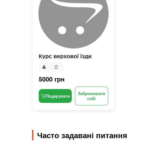
Курс верхової їзди
👤
⏰
5000 грн
Забронювати
Подарувати
собі
Часто задавані питання