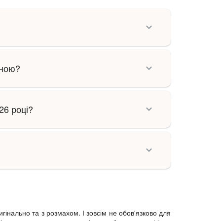
іною?
26 році?
інально та з розмахом. І зовсім не обов'язково для