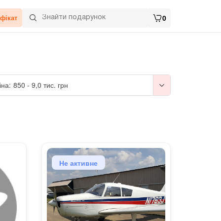
фікат
0
іна:
850
-
9,0 тис.
грн
Не активне