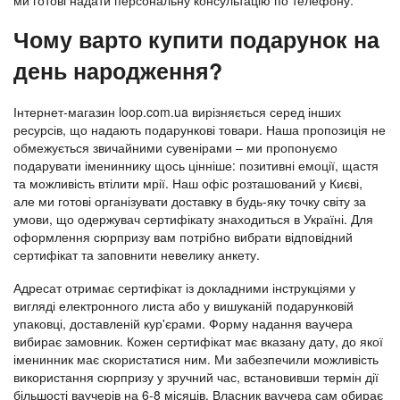
Чому варто купити подарунок на
день народження?
Інтернет-магазин loop.com.ua вирізняється серед інших
ресурсів, що надають подарункові товари. Наша пропозиція не
обмежується звичайними сувенірами – ми пропонуємо
подарувати імениннику щось цінніше: позитивні емоції, щастя
та можливість втілити мрії. Наш офіс розташований у Києві,
але ми готові організувати доставку в будь-яку точку світу за
умови, що одержувач сертифікату знаходиться в Україні. Для
оформлення сюрпризу вам потрібно вибрати відповідний
сертифікат та заповнити невелику анкету.
Адресат отримає сертифікат із докладними інструкціями у
вигляді електронного листа або у вишуканій подарунковій
упаковці, доставленій кур'єрами. Форму надання ваучера
вибирає замовник. Кожен сертифікат має вказану дату, до якої
іменинник має скористатися ним. Ми забезпечили можливість
використання сюрпризу у зручний час, встановивши термін дії
більшості ваучерів на 6-8 місяців. Власник ваучера сам обирає