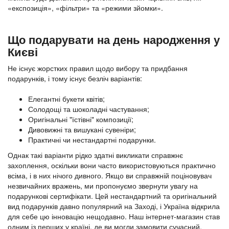
«експозиція», «фільтри» та «режими зйомки».
Що подарувати на день народження у
Києві
Не існує жорстких правил щодо вибору та придбання
подарунків, і тому існує безліч варіантів:
Елегантні букети квітів;
Солодощі та шоколадні частування;
Оригінальні "їстівні" композиції;
Дивовижні та вишукані сувеніри;
Практичні чи нестандартні подарунки.
Однак такі варіанти рідко здатні викликати справжнє
захоплення, оскільки вони часто використовуються практично
всіма, і в них нічого дивного. Якщо ви справжній поціновувач
незвичайних вражень, ми пропонуємо звернути увагу на
подарункові сертифікати. Цей нестандартний та оригінальний
вид подарунків давно популярний на Заході, і Україна відкрила
для себе цю інновацію нещодавно. Наш інтернет-магазин став
одним із перших у країні, де ви могли замовити сучасний,