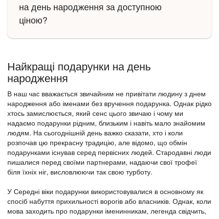
на день народження за доступною
ціною?
Найкращі подарунки на день
народження
В наш час вважається звичайним не привітати людину з днем
народження або іменами без вручення подарунка. Однак рідко
хтось замислюється, який сенс цього звичаю і чому ми
надаємо подарунки рідним, близьким і навіть мало знайомим
людям. На сьогоднішній день важко сказати, хто і коли
розпочав цю прекрасну традицію, але відомо, що обмін
подарунками існував серед первісних людей. Стародавні люди
пишалися перед своїми партнерами, надаючи свої трофеї
біля їхніх ніг, висловлюючи так свою турботу.
У Середні віки подарунки використовувалися в основному як
спосіб набуття прихильності ворогів або власників. Однак, коли
мова заходить про подарунки іменинникам, легенда свідчить,