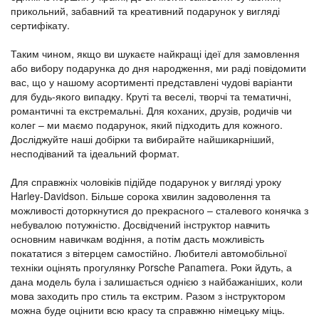
прикольний, забавний та креативний подарунок у вигляді
сертифікату.
Таким чином, якщо ви шукаєте найкращі ідеї для замовлення
або вибору подарунка до дня народження, ми раді повідомити
вас, що у нашому асортименті представлені чудові варіанти
для будь-якого випадку. Круті та веселі, творчі та тематичні,
романтичні та екстремальні. Для коханих, друзів, родичів чи
колег – ми маємо подарунок, який підходить для кожного.
Досліджуйте наші добірки та вибирайте найшикарніший,
несподіваний та ідеальний формат.
Для справжніх чоловіків підійде подарунок у вигляді уроку
Harley-Davidson. Більше сорока хвилин задоволення та
можливості доторкнутися до прекрасного – сталевого конячка з
небувалою потужністю. Досвідчений інструктор навчить
основним навичкам водіння, а потім дасть можливість
покататися з вітерцем самостійно. Любителі автомобільної
техніки оцінять прогулянку Porsche Panamera. Роки йдуть, а
дана модель була і залишається однією з найбажаніших, коли
мова заходить про стиль та екстрим. Разом з інструктором
можна буде оцінити всю красу та справжню німецьку міць.