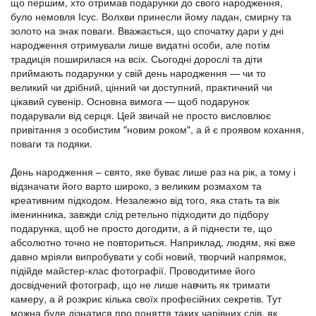
що першим, хто отримав подарунки до свого народження,
було немовля Ісус. Волхви принесли йому ладан, смирну та
золото на знак поваги. Вважається, що спочатку дари у дні
народження отримували лише видатні особи, але потім
традиція поширилася на всіх. Сьогодні дорослі та діти
приймають подарунки у свій день народження — чи то
великий чи дрібний, цінний чи доступний, практичний чи
цікавий сувенір. Основна вимога — щоб подарунок
подарували від серця. Цей звичай не просто висловлює
привітання з особистим "новим роком", а й є проявом кохання,
поваги та подяки.
День народження – свято, яке буває лише раз на рік, а тому і
відзначати його варто широко, з великим розмахом та
креативним підходом. Незалежно від того, яка стать та вік
іменинника, завжди слід ретельно підходити до підбору
подарунка, щоб не просто догодити, а й піднести те, що
абсолютно точно не повториться. Наприклад, людям, які вже
давно мріяли випробувати у собі новий, творчий напрямок,
підійде майстер-клас фотографії. Проводитиме його
досвідчений фотограф, що не лише навчить як тримати
камеру, а й розкриє кілька своїх професійних секретів. Тут
можна буде дізнатися про поняття таких чарівних слів, як