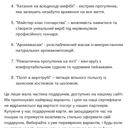
"Катання на всюдиході-амфібії" - екстрим-прогулянка,
яка залишить незабутні враження на все життя.
"Майстер-клас гончарства" – можливість навчитися та
створити унікальний виріб під керівництвом
професійного гончаря.
"Аромамасаж" - розслаблюючий масаж із використанням
натуральних аромакомпозицій.
"Романтична прогулянка на яхті" - міні-круїз з
комфортабельним судном та чудовими пейзажами.
"Політ в аеротрубі" – імітація вільного польоту із
захисним костюмом та шоломом.
Це лише мала частина подарунків, доступних на нашому сайті.
Ми пропонуємо найкращі варіанти, і ціни на наші сертифікати
не відрізняються від вартості послуг у наших партнерів.
Купуючи у нас подарункові карти, ви заощаджуєте час на
пошуки та отримуєте можливість стильно оформити свій
подарунок. Вибирайте з уже перевірених варіантів, і будь-коли
ми готові надати персональну консультацію по телефону.