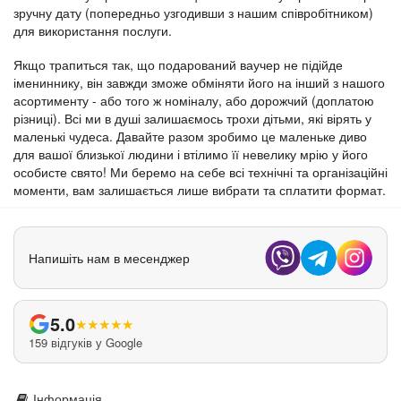
зручну дату (попередньо узгодивши з нашим співробітником)
для використання послуги.
Якщо трапиться так, що подарований ваучер не підійде
імениннику, він завжди зможе обміняти його на інший з нашого
асортименту - або того ж номіналу, або дорожчий (доплатою
різниці). Всі ми в душі залишаємось трохи дітьми, які вірять у
маленькі чудеса. Давайте разом зробимо це маленьке диво
для вашої близької людини і втілимо її невелику мрію у його
особисте свято! Ми беремо на себе всі технічні та організаційні
моменти, вам залишається лише вибрати та сплатити формат.
Напишіть нам в месенджер
5.0
★
★
★
★
★
159 відгуків у Google
Інформація