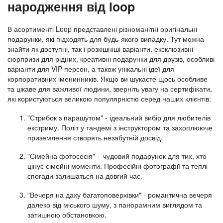
народження від loop
В асортименті Loop представлені різноманітні оригінальні
подарунки, які підходять для будь-якого випадку. Тут можна
знайти як доступні, так і розкішніші варіанти, ексклюзивні
сюрпризи для рідних, креативні подарунки для друзів, особливі
варіанти для VIP-персон, а також унікальні ідеї для
корпоративних іменинників. Якщо ви шукаєте щось особливе
та цікаве для важливої людини, зверніть увагу на сертифікати,
які користуються великою популярністю серед наших клієнтів:
"Стрибок з парашутом" - ідеальний вибір для любителів
екстриму. Політ у тандемі з інструктором та захоплююче
приземлення створять незабутній досвід.
"Сімейна фотосесія" – чудовий подарунок для тих, хто
цінує сімейні моменти. Професійні фотографії та теплі
спогади залишаться на довгий час.
"Вечеря на даху багатоповерхівки" - романтична вечеря
далеко від міського шуму, з панорамним виглядом та
затишною обстановкою.