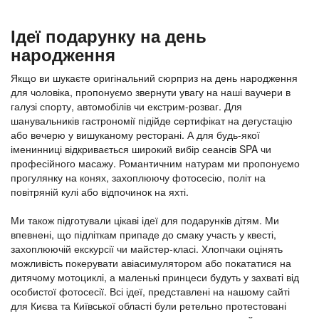
Ідеї подарунку на день
народження
Якщо ви шукаєте оригінальний сюрприз на день народження
для чоловіка, пропонуємо звернути увагу на наші ваучери в
галузі спорту, автомобілів чи екстрим-розваг. Для
шанувальників гастрономії підійде сертифікат на дегустацію
або вечерю у вишуканому ресторані. А для будь-якої
іменинниці відкривається широкий вибір сеансів SPA чи
професійного масажу. Романтичним натурам ми пропонуємо
прогулянку на конях, захоплюючу фотосесію, політ на
повітряній кулі або відпочинок на яхті.
Ми також підготували цікаві ідеї для подарунків дітям. Ми
впевнені, що підліткам припаде до смаку участь у квесті,
захоплюючій екскурсії чи майстер-класі. Хлопчаки оцінять
можливість покерувати авіасимулятором або покататися на
дитячому мотоциклі, а маленькі принцеси будуть у захваті від
особистої фотосесії. Всі ідеї, представлені на нашому сайті
для Києва та Київської області були ретельно протестовані