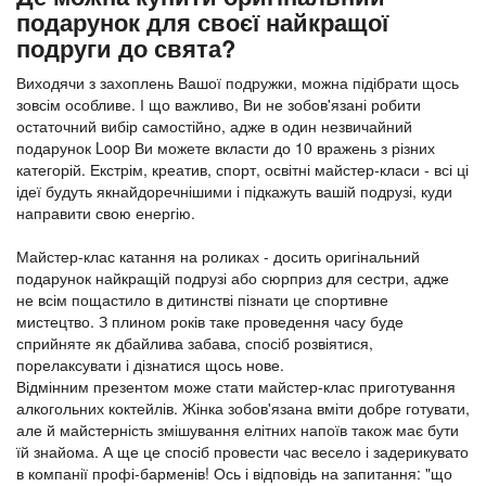
подарунок для своєї найкращої
подруги до свята?
Виходячи з захоплень Вашої подружки, можна підібрати щось
зовсім особливе. І що важливо, Ви не зобов'язані робити
остаточний вибір самостійно, адже в один незвичайний
подарунок Loop Ви можете вкласти до 10 вражень з різних
категорій. Екстрім, креатив, спорт, освітні майстер-класи - всі ці
ідеї будуть якнайдоречнішими і підкажуть вашій подрузі, куди
направити свою енергію.
Майстер-клас катання на роликах - досить оригінальний
подарунок найкращій подрузі або сюрприз для сестри, адже
не всім пощастило в дитинстві пізнати це спортивне
мистецтво. З плином років таке проведення часу буде
сприйняте як дбайлива забава, спосіб розвіятися,
порелаксувати і дізнатися щось нове.
Відмінним презентом може стати майстер-клас приготування
алкогольних коктейлів. Жінка зобов'язана вміти добре готувати,
але й майстерність змішування елітних напоїв також має бути
їй знайома. А ще це спосіб провести час весело і задерикувато
в компанії профі-барменів! Ось і відповідь на запитання: "що