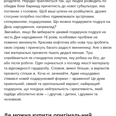
розділяти. Нерідко трапляється так, що людей розводить по
обидва боки барикад причетність до нової субкультури, яка
поглинає з головою. Щоб ваші шляхи не розійшлися, дружні
стосунки потрібно постійно підживлювати зустрічами,
спілкуванням, подарунками. Що можна подарувати подрузі на
День народження, наприклад?
Звичайно, якщо Ви вибираєте цікавий подарунок подрузі на
честь Дня народження 16 років, особливих проблем не
повинно виникнути. Красива кофточка або нова туш зроблять
свою справу і принесуть багато радості іменинниці. Але з віком
такі матеріальні презенти тішать дедалі менше. Туш
сприймається як стандартна покупка, яку робиш на бігу, до
або після роботи. Одяг оцінюється з погляду якості матеріалу
та відповідності гардеробу. Словом, вимог більше, а варіантів
презенту стільки ж. Хоча ні, зачекайте. Адже нещодавно
з'явився новий подарунковий формат – враження! Це дуже
прикольний, свіжий та оригінальний варіант; найкращий
подарунок, що поєднує нейтральність і креативність, який
підійде абсолютно всім – і другові, і дитині, і дружині та
чоловікові.
Де можна купити оригінальний