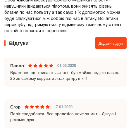
Обов'язковий аксесуар кожного учасника польоту -
навушники (видаються пілотом), вони знизять рівень
блазня по час польоту а так само з їх допомогою можна
буде спілкуватися між собою під час в літаку. Всі літаки
аероклубу підтримуються у відмінному технічному стані і
постійно проходять перевірки
Відгуки
Додати відгук
Павло
01.03.2020
Враження ще тривають....політ був майже неділю назад.
25 хв самому керувати літак це крутяк!!!
Єгор
17.01.2020
Політ сподобався. Все пролетіло наче за мить. Дякую і
рекомендую