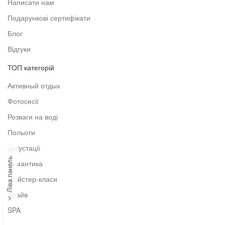
Написати нам
Подарункові сертифікати
Блог
Відгуки
ТОП категорій
Активный отдых
Фотосесії
Розваги на воді
Польоти
Дегустації
Ліва панель
Романтика
Майстер-класи
Драйв
SPA