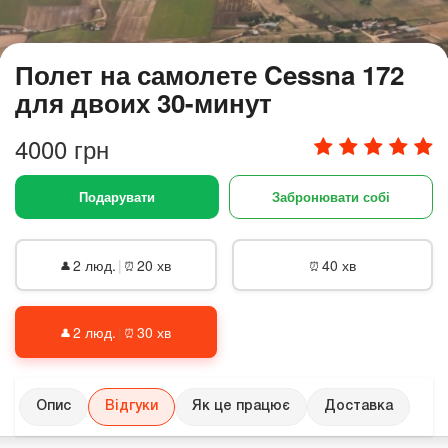
Полет на самолете Cessna 172
для двоих 30-минут
4000 грн
Подарувати
Забронювати собі
2 люд.
|
20 хв
40 хв
👤
⏰
⏰
2 люд.
|
30 хв
👤
⏰
Опис
Відгуки
Як це працює
Доставка