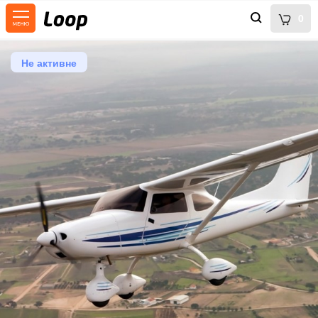
0
Не активне