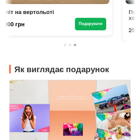
Політ на літаку Atec 321 Faeta 30-
хвилин
2900 грн
Подарувати
Як виглядає подарунок