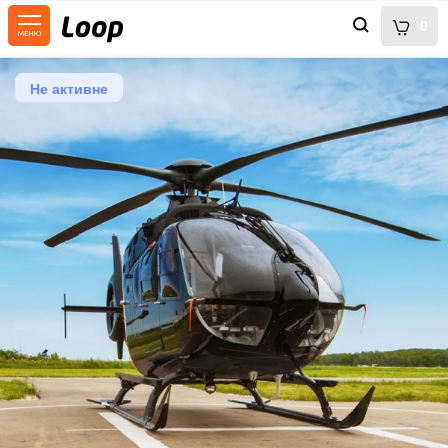
0
Не активне