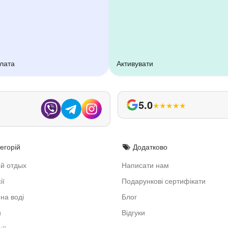
плата
Активувати
5.0
★
★
★
★
★
егорій
Додатково
й отдых
Написати нам
ії
Подарункові сертифікати
на воді
Блог
и
Відгуки