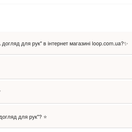
догляд для рук" в інтернет магазині loop.com.ua?✨
✅
догляд для рук"? ⭐