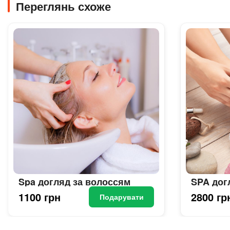
Переглянь схоже
Spa догляд за волоссям
SPA догл
1100 грн
2800 гр
Подарувати