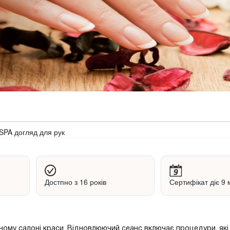
SPA догляд для рук
Достпно з 16 років
Сертифікат діє 9 
ному салоні краси. Відновлюючий сеанс включає процедури, які