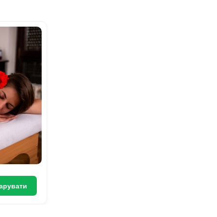
Ванна Клеопатри
3000 грн
арувати
Подарувати