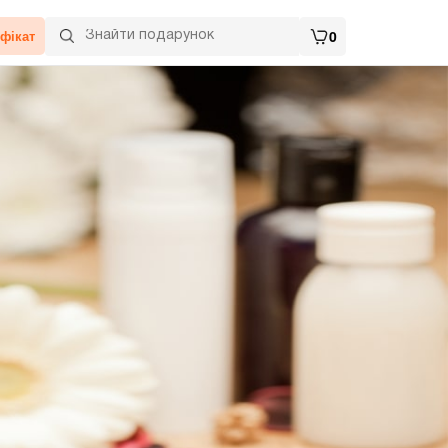
фікат
0