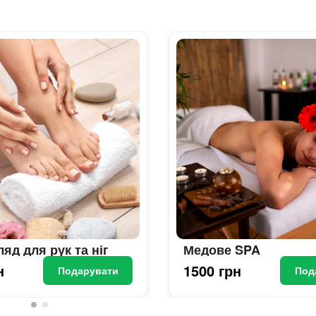
яд для рук та ніг
Медове SPA
н
1500 грн
Подарувати
Под