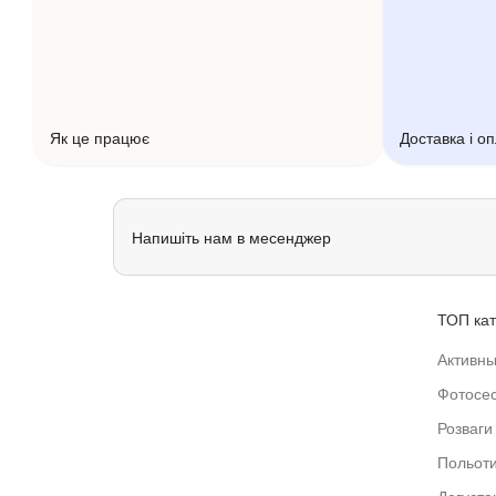
Як це працює
Доставка і о
Напишіть нам в месенджер
ТОП кат
Активны
Фотосес
Розваги 
Польот