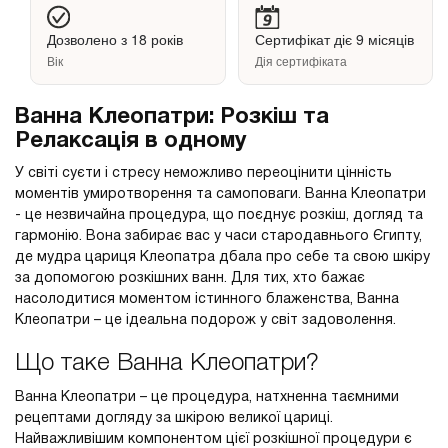
Дозволено з 18 років
Сертифікат діє 9 місяців
Вік
Дія сертифіката
Ванна Клеопатри: Розкіш та
Релаксація в одному
У світі суєти і стресу неможливо переоцінити цінність
моментів умиротворення та самоповаги. Ванна Клеопатри
- це незвичайна процедура, що поєднує розкіш, догляд та
гармонію. Вона забирає вас у часи стародавнього Єгипту,
де мудра цариця Клеопатра дбала про себе та свою шкіру
за допомогою розкішних ванн. Для тих, хто бажає
насолодитися моментом істинного блаженства, Ванна
Клеопатри – це ідеальна подорож у світ задоволення.
Що таке Ванна Клеопатри?
Ванна Клеопатри – це процедура, натхненна таємними
рецептами догляду за шкірою великої цариці.
Найважливішим компонентом цієї розкішної процедури є