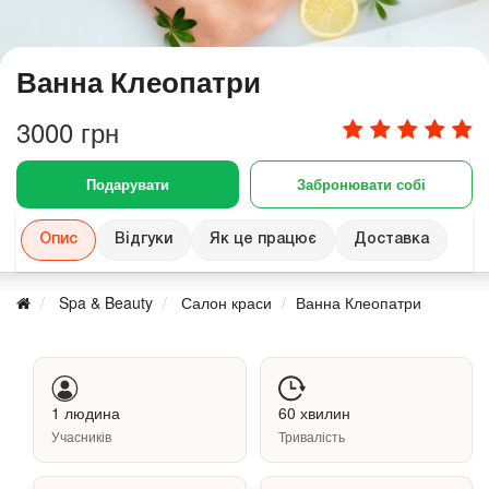
Ванна Клеопатри
3000 грн
Подарувати
Забронювати собі
Опис
Відгуки
Як це працює
Доставка
Spa & Beauty
Салон краси
Ванна Клеопатри
1 людина
60 хвилин
Учасників
Тривалість