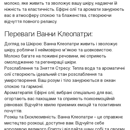
молоко, яке живить та зволожує вашу шкіру, надаючи їй
ніжність та еластичність. Ефірні олії та аромати занурюють
вас в атмосферу спокою та блаженства, створюючи
відчуття повного релаксу.
Переваги Ванни Клеопатри:
Догляд за Шкірою: Ванна Клеопатри живить і зволожує
шкіру, роблячи її неймовірно м'якою та шовковистою.
Молоко багате на поживні речовини, які сприяють
омолодженню та регенерації шкіри.
Розслаблення та Зняття Стресу: Тепла вода та ароматичні
олії створюють ідеальний стан розслаблення та
умиротворення. Ваш розум і тіло занурюються в океан
спокою та гармонії.
Ароматерапія: Ефірні олії, вибрані спеціально для вас,
огортають вас пахощами та сприяють психоемоційній
рівновазі. Відчуйте хвилю приємних емоцій та позитивних
почуттів.
Розкіш та Ексклюзивність: Ванна Клеопатри – це справжнє
мистецтво розкоші, доступне вам. Відчуйте себе
королевою великого Єгипту і віддайте шану собі та своєму