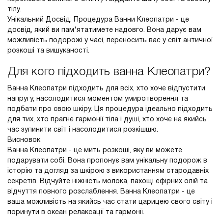
тілу.
Унікальний Досвід: Процедура Ванни Клеопатри - це
досвід, який ви пам'ятатимете надовго. Вона дарує вам
можливість подорожі у часі, переносить вас у світ античної
розкоші та вишуканості.
Для кого підходить ванна Клеопатри?
Ванна Клеопатри підходить для всіх, хто хоче відпустити
напругу, насолодитися моментом умиротворення та
подбати про свою шкіру. Ця процедура ідеально підходить
для тих, хто прагне гармонії тіла і душі, хто хоче на якийсь
час зупинити світ і насолодитися розкішшю.
Висновок
Ванна Клеопатри - це мить розкоші, яку ви можете
подарувати собі. Вона пропонує вам унікальну подорож в
історію та догляд за шкірою з використанням стародавніх
секретів. Відчуйте ніжність молока, пахощі ефірних олій та
відчуття повного розслаблення. Ванна Клеопатри - це
ваша можливість на якийсь час стати царицею свого світу і
поринути в океан релаксації та гармонії.