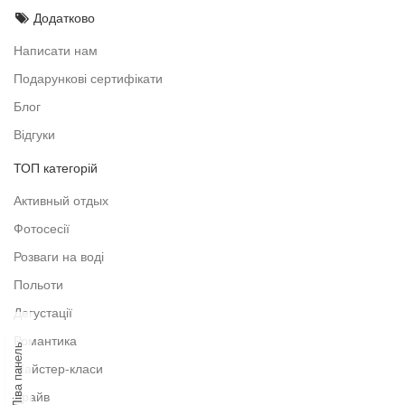
Додатково
Написати нам
Подарункові сертифікати
Блог
Відгуки
ТОП категорій
Активный отдых
Фотосесії
Розваги на воді
Польоти
Дегустації
Романтика
Ліва панель
Майстер-класи
Драйв