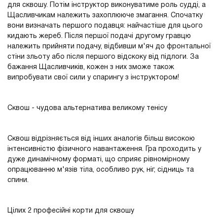
для сквошу. Потім інструктор виконуватиме роль судді, а
Щасливчикам належить захоплююче змагання. Спочатку
вони визначать першого подавця: найчастіше для цього
кидають жереб. Після першої подачі другому гравцю
належить прийняти подачу, відбивши м'яч до фронтальної
стіни зльоту або після першого відскоку від підлоги. За
бажання Щасливчиків, кожен з них зможе також
випробувати свої сили у спарингу з інструктором!
Сквош - чудова альтернатива великому тенісу
Сквош відрізняється від інших аналогів більш високою
інтенсивністю фізичного навантаження. Гра проходить у
дуже динамічному форматі, що сприяє рівномірному
опрацюванню м'язів тіла, особливо рук, ніг, сідниць та
спини.
Цілих 2 професійні корти для сквошу