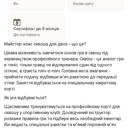
Вік
Форма одягу
Сертифікат діє 9 місяців
Дія сертифіката
Майстер-клас сквоша для двох – що це?
Цікава можливість навчитися основ гри в сквош під
керівництвом професійного тренера. Сквош - це аналог гри
в теніс, тільки гравці не відокремлені один від одного
сіткою, а грають пліч-о-пліч. Головна мета змагання -
прийняти подачу, відбивши м'яч ракеткою до передньої
стіни. Заняття відбувається на спеціальному закритому
корті.
Як усе відбувається?
Щасливчики тренуватимуться на професійному корті для
сквошу у спортивному клубі. Досвідчений інструктор
розкаже правила гри та підбере весь необхідний інвентар.
Він видасть спеціальні ракетки та м'який порожній м'яч