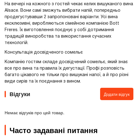
На вечері на кожного з гостей чекає келих вишуканого вина
Alsace. Вони самі зможуть вибрати напій, попередньо
продегустувавши 2 запропоновані варіанти. Усі вина
ексклюзивні, виробляються сімейною компанією Bott
Freres. Їх виготовлення поєднує у собі дотримання
традицій виноробства та використання сучасних
технологій.
Консультація досвідченого сомельє
Компанію гостям складе досвідчений сомельє, який знає
все про вина та правила їх дегустації. Профі розповість
багато цікавого не тільки про вишукані напої, а й про різні
види сирів та їх поєднання з вином.
Відгуки
Додати відгук
Немає відгуків про цей товар.
Часто задавані питання