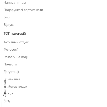
Написати нам
Подарункові сертифікати
Блог
Відгуки
ТОП категорій
Активный отдых
Фотосесії
Розваги на воді
Польоти
Дегустації
Романтика
Ліва панель
Майстер-класи
Драйв
SPA