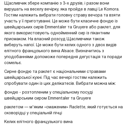
Щасливчик збере компанію з 3-х друзів, і разом вони
вирушать на веселу вечірку, яка пройде в лавці Le Komora.
Гостям належить вибрати головну страву вечора та взяти
участь у її приготуванні. Це може бути класичне фондю із
швейцарських сирів Emmentaler та Gruyere або раклет, для
якого використовують однойменний сир із пікантним
присмаком. На власний розсуд Щасливчики також
виберуть напої. Це може бути келих одного з двох видів
елітного французького вина Alsace. Визначитись з
уподобаннями допоможе попередня дегустація та поради
сомельє.
Сирне фондю та раклет є національними стравами
швейцарської кухні. Під час вечері гостям належить
спробувати один із цих делікатесів. Вибрати можна між:
фондю - розтопленим у спеціальному посуді
швейцарським сиром Emmentaler та Gruyere
раклетом — м'яким «смаженим» Raclette, який готується на
сковорідці у спеціальній пічці
Келих елітного французького вина