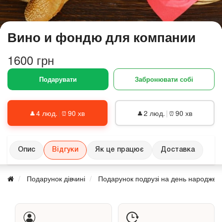
Вино и фондю для компании
1600 грн
Подарувати
Забронювати собі
4 люд.
|
90 хв
2 люд.
|
90 хв
👤
⏰
👤
⏰
Опис
Відгуки
Як це працює
Доставка
Подарунок дівчині
Подарунок подрузі на день народжен