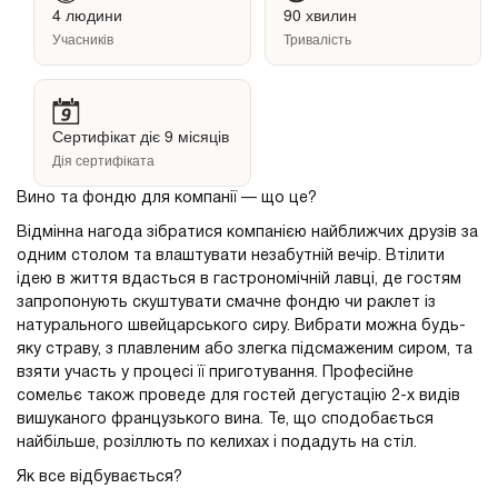
4 людини
90 хвилин
Учасників
Тривалість
Сертифікат діє 9 місяців
Дія сертифіката
Вино та фондю для компанії — що це?
Відмінна нагода зібратися компанією найближчих друзів за
одним столом та влаштувати незабутній вечір. Втілити
ідею в життя вдасться в гастрономічній лавці, де гостям
запропонують скуштувати смачне фондю чи раклет із
натурального швейцарського сиру. Вибрати можна будь-
яку страву, з плавленим або злегка підсмаженим сиром, та
взяти участь у процесі її приготування. Професійне
сомельє також проведе для гостей дегустацію 2-х видів
вишуканого французького вина. Те, що сподобається
найбільше, розіллють по келихах і подадуть на стіл.
Як все відбувається?