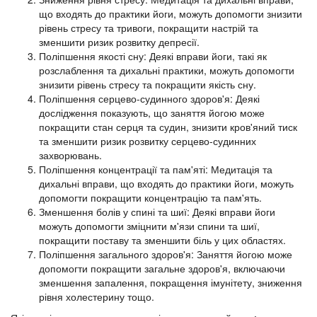
що входять до практики йоги, можуть допомогти знизити
рівень стресу та тривоги, покращити настрій та
зменшити ризик розвитку депресії.
Поліпшення якості сну: Деякі вправи йоги, такі як
розслаблення та дихальні практики, можуть допомогти
знизити рівень стресу та покращити якість сну.
Поліпшення серцево-судинного здоров'я: Деякі
дослідження показують, що заняття йогою може
покращити стан серця та судин, знизити кров'яний тиск
та зменшити ризик розвитку серцево-судинних
захворювань.
Поліпшення концентрації та пам'яті: Медитація та
дихальні вправи, що входять до практики йоги, можуть
допомогти покращити концентрацію та пам'ять.
Зменшення болів у спині та шиї: Деякі вправи йоги
можуть допомогти зміцнити м'язи спини та шиї,
покращити поставу та зменшити біль у цих областях.
Поліпшення загального здоров'я: Заняття йогою може
допомогти покращити загальне здоров'я, включаючи
зменшення запалення, покращення імунітету, зниження
рівня холестерину тощо.