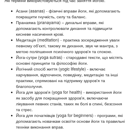
Які терміни використовуються під час заняття йогою:
Асани (asanas) - фізичні вправи йоги, які допомагають
покращити гнучкість, силу та баланс.
Пранаяма (pranayama) – дихальні вправи, які
допомагають контролювати дихання та підвищити
кисневе насичення крові.
Медитація (meditation) - практика зосередження уваги
певному об'єкті, такому як дихання, звук чи мантра, з
метою поліпшення психічного здоров'я та спокою.
Йога-сутри (yoga sutras) - стародавні тексти, що містять
основні принципи та філософію йоги.
Йогічний спосіб життя (yogic lifestyle) - включає
харчування, відпочинок, поведінку, медитацію та інші
практики, спрямовані на підтримку здоров'я та
благополуччя.
Йога для здоров'я (yoga for health) - використання йоги
як засобу для покращення здоров'я, включаючи
лікування певних станів, таких як болі в спині, безсоння
та стрес.
Йога для початківців (yoga for beginners) - програми, які
допомагають новачкам освоїти основи йоги та правильні
техніки виконання вправ.