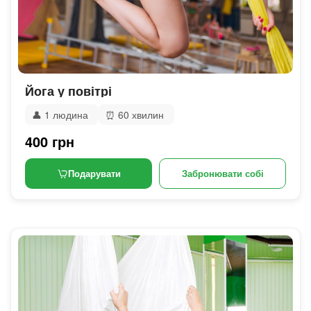
Йога у повітрі
👤
1 людина
⏰
60 хвилин
400 грн
Подарувати
Забронювати собі